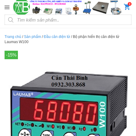
Đến nội dung chính
0
Products search
Trang chủ
/
Sản phẩm
/
Đầu cân điện tử
/
Bộ phận hiển thị cân điện tử
Laumas W100
-15%