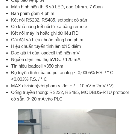
Cấp bảo vệ Ip 54
Màn hình hiển thị 6 số LED, cao 14mm, 7 đoạn
Bàn phím
gồm 4 phím
Kết nối RS232,
RS485
,
setpoint có sẳn
Có khả năng kết nối từ xa bằng remote
Kết nối máy in hoặc ghi dữ liệu
RD
Cài đặt và hiệu chuẩn bằng bàn phím
Hiệu chuẩn tuyến tính lên tới 5 điểm
Đọc giá trị của loadcell thể hiện mV
Nguồn điện tiêu thụ
5VDC
/ 120 mA
Tín hiệu loadcell <350 ohm
Độ tuyến tính của output analog < 0,0005% F.S. / ° C
<0,003% F.S. / ° C
MAX division(với phạm vi đo: + / – 10mV = 2mV / V)
Cổng truyền thông: RS232, RS485, MODBUS-RTU protocol
có sẵn, 0~20 mA vào PLC