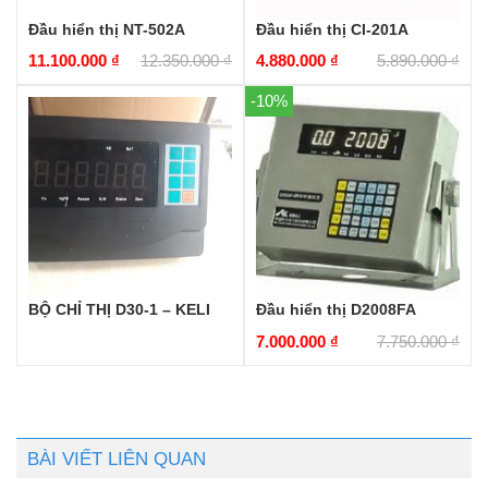
Đầu hiển thị NT-502A
Đầu hiển thị CI-201A
11.100.000
₫
12.350.000
₫
4.880.000
₫
5.890.000
₫
-10%
BỘ CHỈ THỊ D30-1 – KELI
Đầu hiển thị D2008FA
7.000.000
₫
7.750.000
₫
BÀI VIẾT LIÊN QUAN