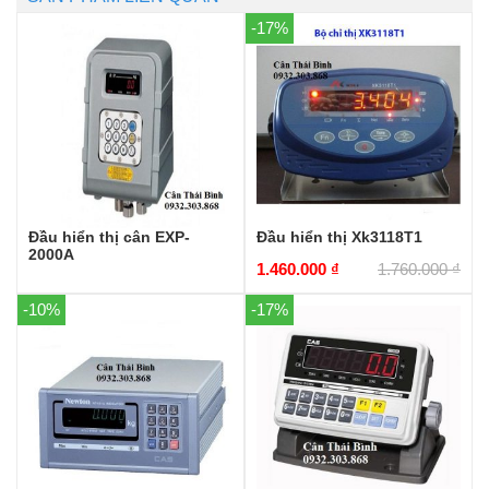
-17%
Đầu hiển thị cân EXP-
Đầu hiển thị Xk3118T1
2000A
1.460.000
₫
1.760.000
₫
-10%
-17%