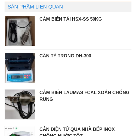
SẢN PHẨM LIÊN QUAN
CẢM BIẾN TẢI HSX-SS 50KG
CÂN TỶ TRỌNG DH-300
CẢM BIẾN LAUMAS FCAL XOẮN CHỐNG
RUNG
CÂN ĐIỆN TỬ QUA NHÀ BẾP INOX
CHỐNG NƯỚC TỐT