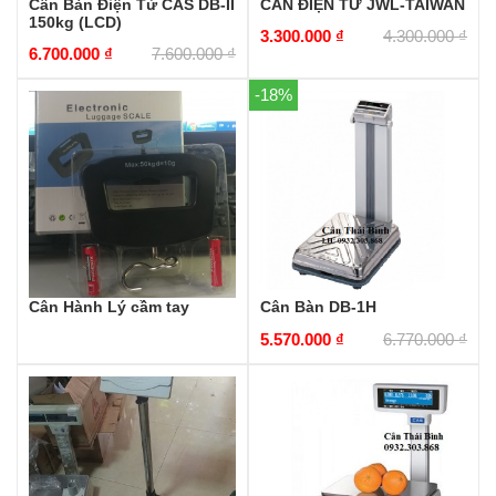
Cân Bàn Điện Tử CAS DB-II
CÂN ĐIỆN TỬ JWL-TAIWAN
150kg (LCD)
3.300.000
₫
4.300.000
₫
6.700.000
₫
7.600.000
₫
-18%
Cân Hành Lý cầm tay
Cân Bàn DB-1H
5.570.000
₫
6.770.000
₫