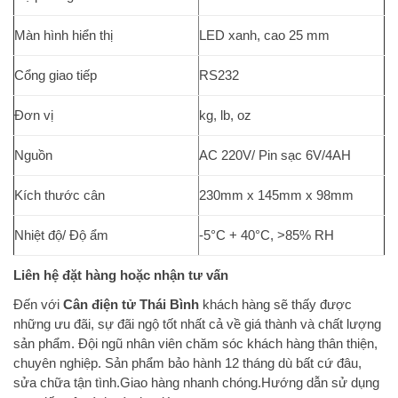
Màn hình hiển thị
LED xanh, cao 25 mm
Cổng giao tiếp
RS232
Đơn vị
kg, lb, oz
Nguồn
AC 220V/ Pin sạc 6V/4AH
Kích thước cân
230mm x 145mm x 98mm
Nhiệt độ/ Độ ẩm
-5°C + 40°C, >85% RH
Liên hệ đặt hàng hoặc nhận tư vấn
Đến với
Cân điện tử Thái Bình
khách hàng sẽ thấy được
những ưu đãi, sự đãi ngộ tốt nhất cả về giá thành và chất lượng
sản phẩm. Đội ngũ nhân viên chăm sóc khách hàng thân thiện,
chuyên nghiệp. Sản phẩm bảo hành 12 tháng dù bất cứ đâu,
sửa chữa tận tình.Giao hàng nhanh chóng.Hướng dẫn sử dụng