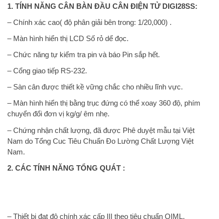
1. TÍNH NĂNG CÂN BÀN ĐẦU CÂN ĐIỆN TỬ DIGI28SS:
– Chính xác cao( độ phân giải bên trong: 1/20,000) .
– Màn hình hiển thị LCD Số rỏ dể đọc.
– Chức năng tự kiểm tra pin và báo Pin sắp hết.
– Cổng giao tiếp RS-232.
– Sàn cân được thiết kề vững chắc cho nhiều lĩnh vực.
– Màn hình hiển thị bằng trục đứng có thể xoay 360 độ, phím
chuyển đổi đơn vị kg/g/ êm nhẹ.
– Chứng nhận chất lượng, đã được Phê duyệt mẫu tại Việt
Nam do Tổng Cuc Tiêu Chuẩn Đo Lường Chất Lượng Việt
Nam.
2. CÁC TÍNH NĂNG TỔNG QUÁT :
– Thiết bị đạt độ chính xác cấp III theo tiêu chuẩn OIML.