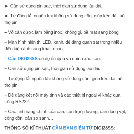
► Cân sử dụng pin sạc, thời gian sử dụng lâu dài.
► Tự động tắt nguồn khi không sử dụng cân, giúp kéo dài tuổi
thọ pin.
– Vỏ cân được làm bằng inox, không gỉ, bề mặt sáng bóng.
– Màn hình hiển thị LED, xanh, dễ dàng quan sát trong nhiều
điều kiện ánh sáng khác nhau.
–
Cân DIGI28SS
có độ ổn định và chính xác cao.
– Cân sử dụng pin sạc, thời gian sử dụng lâu dài.
– Tự động tắt nguồn khi không sử dụng cân, giúp kéo dài tuổi
thọ pin.
– Dễ dàng kết nối máy tính và các thiết bị ngoại vi khác qua
cổng RS232.
– Các tính năng chính của cân: cân trọng lượng, cân động vật,
cộng dồn, cân so sánh…
THÔNG SỐ KĨ THUẬT
CÂN BÀN ĐIỆN TỬ
DIGI28SS
: