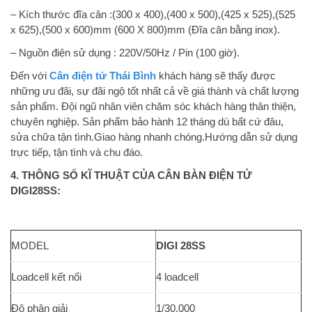
– Kích thước đĩa cân :(300 x 400),(400 x 500),(425 x 525),(525
x 625),(500 x 600)mm (600 X 800)mm (Đĩa cân bằng inox).
– Nguồn điện sử dụng : 220V/50Hz / Pin (100 giờ).
Đến với
Cân điện tử Thái Bình
khách hàng sẽ thấy được
những ưu đãi, sự đãi ngộ tốt nhất cả về giá thành và chất lượng
sản phẩm. Đội ngũ nhân viên chăm sóc khách hàng thân thiện,
chuyên nghiệp. Sản phẩm bảo hành 12 tháng dù bất cứ đâu,
sửa chữa tận tình.Giao hàng nhanh chóng.Hướng dẫn sử dụng
trực tiếp, tận tình và chu đáo.
4. THÔNG SỐ KĨ THUẬT CỦA CÂN BÀN ĐIỆN TỬ
DIGI28SS:
MODEL
DIGI 28SS
Loadcell kết nối
4 loadcell
Độ phân giải
1/30.000