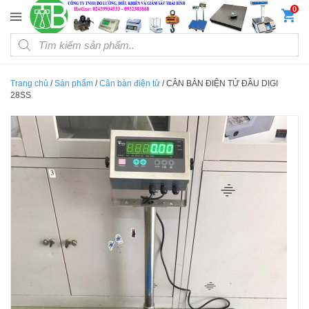
Đến nội dung chính
0
Products search
Trang chủ
/
Sản phẩm
/
Cân bàn điện tử
/
CÂN BÀN ĐIỆN TỬ ĐẦU DIGI
28SS