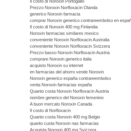
Il costo di Noroxin Portogallo
Prezzo Noroxin Norfloxacin Olanda
generico Noroxin farmacia
comprar Noroxin generico contrareembolso en espa
Il costo di Noroxin 400 mg Finlandia
Noroxin farmacias similares mexico
conveniente Noroxin Norfloxacin Australia
conveniente Noroxin Norfloxacin Svizzera
Prezzo basso Noroxin Norfloxacin Austria
comprare Noroxin generico italia
acquisto Noroxin su internet
en farmacias del ahorro vende Noroxin
Noroxin generico españa contrareembolso
venta Noroxin farmacias españa
Quanto costa Noroxin Norfloxacin Austria
nombre generico del Noroxin femenino
A buon mercato Noroxin Canada
Il costo di Norfloxacin
Quanto costa Noroxin 400 mg Belgio
quanto custa Noroxin nas farmacias
Acquista Noroxin 400 mg Svizzera