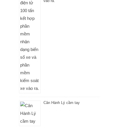
vào ra.
Cân Hành Lý cầm tay