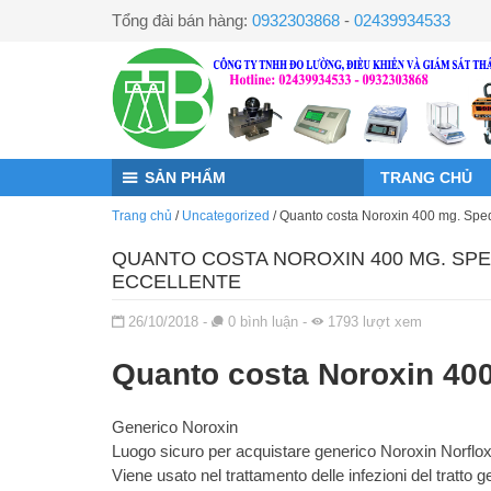
Đến nội dung chính
Tổng đài bán hàng:
0932303868
-
02439934533
SẢN PHẨM
TRANG CHỦ
Trang chủ
/
Uncategorized
/
Quanto costa Noroxin 400 mg. Spedizi
QUANTO COSTA NOROXIN 400 MG. SPED
ECCELLENTE
Đăng ngày
26/10/2018
-
0
bình luận
-
1793
lượt xem
Quanto costa Noroxin 40
Generico Noroxin
Luogo sicuro per acquistare generico Noroxin Norfloxa
Viene usato nel trattamento delle infezioni del tratto ge