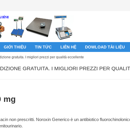
GIỚI THIỆU
TIN TỨC
LIÊN HỆ
DOWLOAD TÀI LIỆU
one gratuita. I migliori prezzi per qualità eccellente
IZIONE GRATUITA. I MIGLIORI PREZZI PER QUALI
0 mg
cin non prescritti. Noroxin Generico è un antibiotico fluorochinolonic
nitourinario.