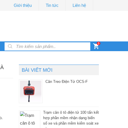
Giới thiệu
Tin tức
Liên hệ
0
Products search
TÀ
BÀI VIẾT MỚI
Cân Treo Điện Tử OCS-F
Trạm cân ô tô điện tử 100 tấn kết
o.
hợp phần mềm nhận dạng biển
số xe và phần mềm kiểm soát xe