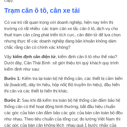
cấp).
Trạm cân ô tô, cân xe tải
Có vai trò rất quan trọng với doanh nghiệp, hiện nay trên thị
trường có rất nhiều các trạm cân xe tải, cân ô tô, dịch vụ cho
thuê trạm cân cũng phát triển tích cực, cân điện tử để lựa chọn
nhưng thực tế các doanh nghiệp đang băn khoăn không dám
chắc rằng cân có chính xác không?
Vậy
kiểm định cân điện tử
, kiểm định cân ô tô như thế nào?
Dưới đây, Cân Thái Bình sẽ giới thiệu tới quý khách quy trình
kiểm định như sau:
Bước 1:
Kiểm tra lại toàn bộ hệ thống cân, các thiết bị cảm biến
tải (loadcell), dây tín hiệu, hộp nối( Bộ truyền tín hiệu), đầu hiển
thị cân và các thiết bị hiển thị khác.
Bước 2:
Sau khi đã kiểm tra toàn bộ hệ thống cân đảm bảo hệ
thống cân có thể hoạt động bình thường, bắt đầu hiệu chuẩn
các góc của bàn cân đảm bảo các góc của bàn cân toàn bộ đều
như nhau. Theo tiêu chuẩn của tổng cục đo lường Việt Nam thì
các góc của bàn cân không lệch nhau quá 1 bước nhảy của