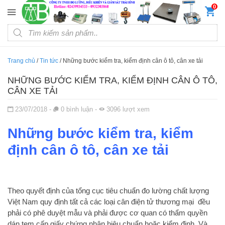
Đến nội dung chính
0
Products search
Trang chủ
/
Tin tức
/
Những bước kiểm tra, kiểm định cân ô tô, cân xe tải
NHỮNG BƯỚC KIỂM TRA, KIỂM ĐỊNH CÂN Ô TÔ,
CÂN XE TẢI
Đăng ngày
23/07/2018
-
0
bình luận
-
3096
lượt xem
Những bước kiểm tra, kiểm
định cân ô tô, cân xe tải
Theo quyết định của tổng cục tiêu chuẩn đo lường chất lượng
Việt Nam quy định tất cả các loại cân điện tử thương mại đều
phải có phê duyệt mẫu và phải được cơ quan có thẩm quyền
dán tem cấp giấy chứng nhận hiệu chuẩn hoặc kiểm định. Và